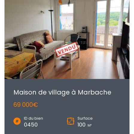
Maison de village à Marbache
69 000€
ID du bien
Surface
0450
100
M²