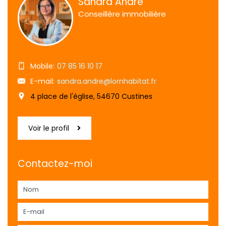
Sandra André
Conseillère immobilière
Mobile:
07 85 16 10 17
E-mail:
sandra.andre@lornhabitat.fr
4 place de l'église, 54670 Custines
Voir le profil
Contactez-moi