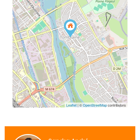
Leaflet
| ©
OpenStreetMap
contributors