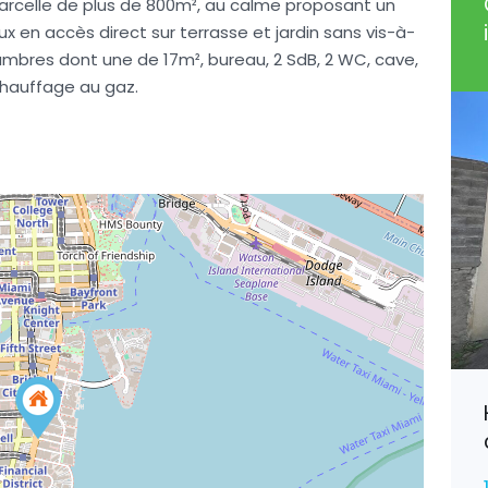
parcelle de plus de 800m², au calme proposant un
x en accès direct sur terrasse et jardin sans vis-à-
ambres dont une de 17m², bureau, 2 SdB, 2 WC, cave,
chauffage au gaz.
Villers-en-Haye, Spacieuse
Maison
190 800€