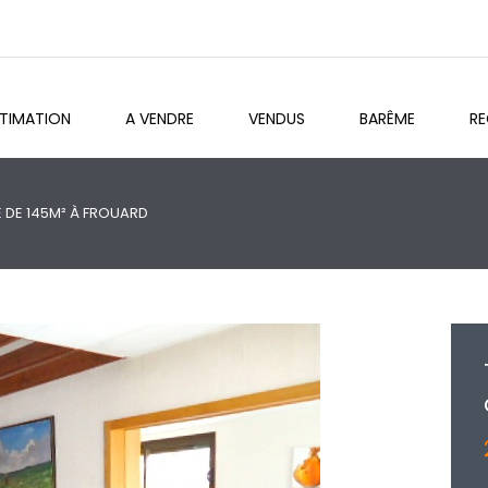
STIMATION
A VENDRE
VENDUS
BARÊME
R
E DE 145M² À FROUARD