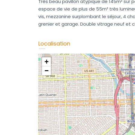
Très beau pavillon atypique de 145m² sur 
espace de vie de plus de 55m² très lumineu
vis, mezzanine surplombant le séjour, 4 ch
grenier et garage. Double vitrage neuf et 
Localisation
+
−
à
Malleloy, Belle maison de 2013
231 000€
242 000€
EXCLUSIVITÉ