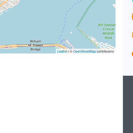
EXCLUSIVITÉ
Surface
Chambres
171
2
M²
Salle de bains
Garages
2
1
Type
Leaflet
| ©
OpenStreetMap
contributors
Maison