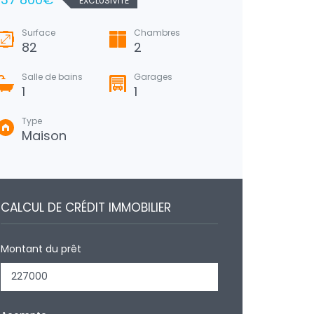
EXCLUSIVITÉ
Surfa
110
M
Surface
Chambres
82
2
Salle
2
Salle de bains
Garages
1
1
Type
Mai
Type
Maison
CALCUL DE CRÉDIT IMMOBILIER
Montant du prêt