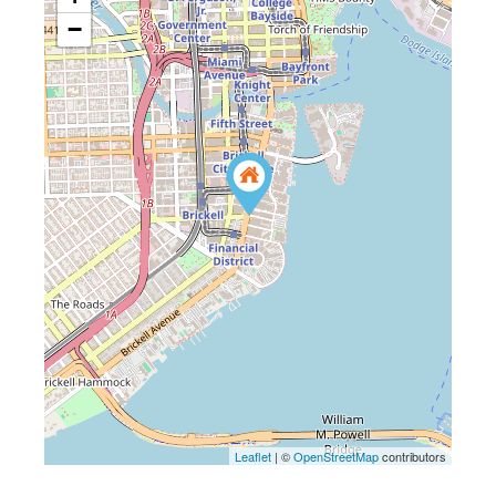
−
Leaflet
| ©
OpenStreetMap
contributors