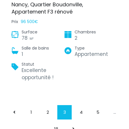
Nancy, Quartier Boudonville,
Appartement F3 rénové
Prix
96 500€
Surface
Chambres
78
2
M²
Salle de bains
Type
1
Appartement
Statut
Excellente
opportunité !
1
2
3
4
5
…
18