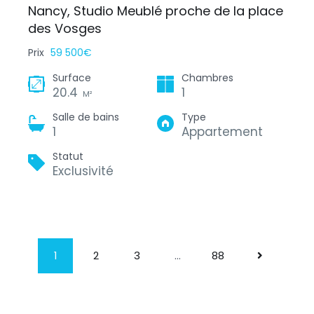
Nancy, Studio Meublé proche de la place
des Vosges
Prix
59 500€
Surface
Chambres
20.4
1
M²
Salle de bains
Type
1
Appartement
Statut
Exclusivité
1
2
3
…
88