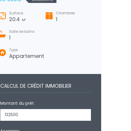
Surface
Chambres
Surfa
20.4
1
82
M²
Salle de bains
Salle
1
1
Type
Type
Appartement
Mai
CALCUL DE CRÉDIT IMMOBILIER
Montant du prêt
Acompte