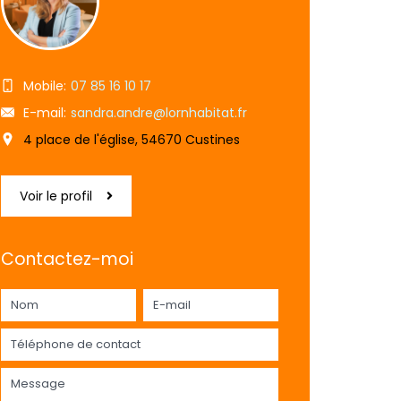
Mobile:
07 85 16 10 17
E-mail:
sandra.andre@lornhabitat.fr
4 place de l'église, 54670 Custines
Voir le profil
Contactez-moi