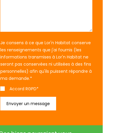
Je consens à ce que Lor'n Habitat conserve
les renseignements que j'ai fournis (les
informations transmises à Lor'n Habitat ne
seront pas conservées ni utilisées à des fins
personnelles) afin qu'ils puissent répondre à
ma demande.
*
Accord RGPD*