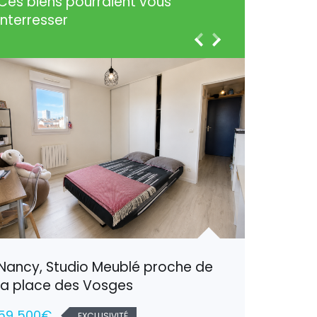
Ces biens pourraient vous
interresser
Nancy, Studio Meublé proche de
Harauco
la place des Vosges
confort
59 500€
137 80
EXCLUSIVITÉ