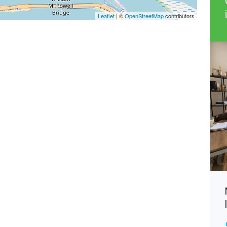
Leaflet
| ©
OpenStreetMap
contributors
Villers-en-Haye, Spacieuse
Maison
190 800€
EXCLUSIVITÉ