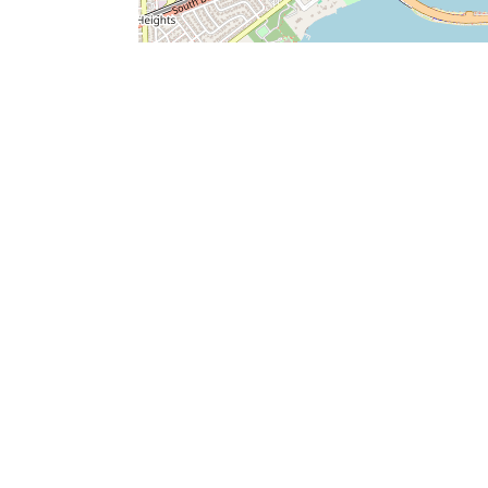
che de
Haraucourt, belle maison à
conforter
137 800€
EXCLUSIVITÉ