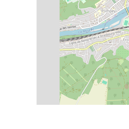
che de
Haraucourt, belle maison à
conforter
137 800€
EXCLUSIVITÉ