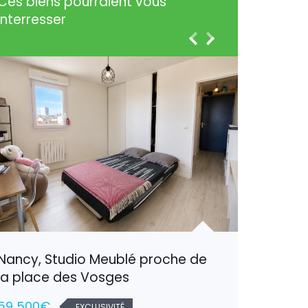
Ces biens pourraient vous
interresser
Nancy, Studio Meublé proche de
Harauco
la place des Vosges
confort
59 500€
137 80
EXCLUSIVITÉ