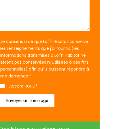
Je consens à ce que Lor'n Habitat conserve
les renseignements que j'ai fournis (les
informations transmises à Lor'n Habitat ne
seront pas conservées ni utilisées à des fins
personnelles) afin qu'ils puissent répondre à
ma demande.
*
Accord RGPD*