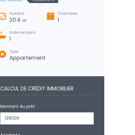
Surface
Chambres
Surfa
20.4
1
82
M²
Salle de bains
Salle
1
1
Type
Type
Appartement
Mai
CALCUL DE CRÉDIT IMMOBILIER
Montant du prêt
Acompte