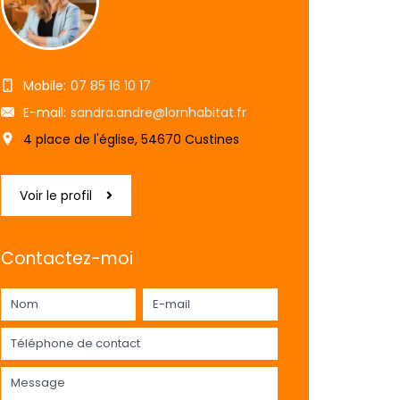
Mobile:
07 85 16 10 17
E-mail:
sandra.andre@lornhabitat.fr
4 place de l'église, 54670 Custines
Voir le profil
Contactez-moi