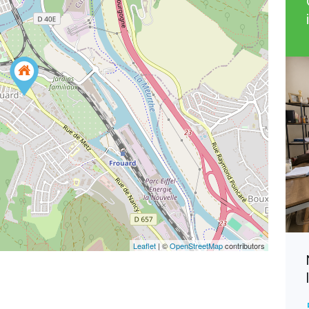
Leaflet
| ©
OpenStreetMap
contributors
Villers-en-Haye, Spacieuse
Maison
190 800€
EXCLUSIVITÉ