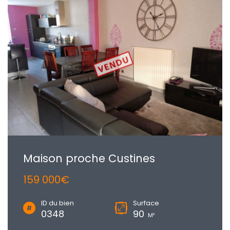
Maison proche Custines
159 000€
ID du bien
Surface
0348
90
M²