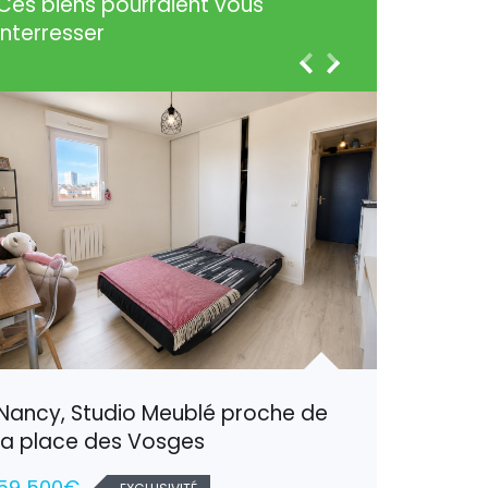
Ces biens pourraient vous
interresser
Nancy, Studio Meublé proche de
Harauco
la place des Vosges
confort
59 500€
137 80