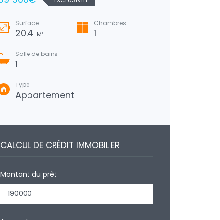
EXCLUSIVITÉ
Surface
Chambres
Surfa
20.4
1
82
M²
Salle de bains
Salle
1
1
Type
Type
Appartement
Mai
CALCUL DE CRÉDIT IMMOBILIER
Montant du prêt