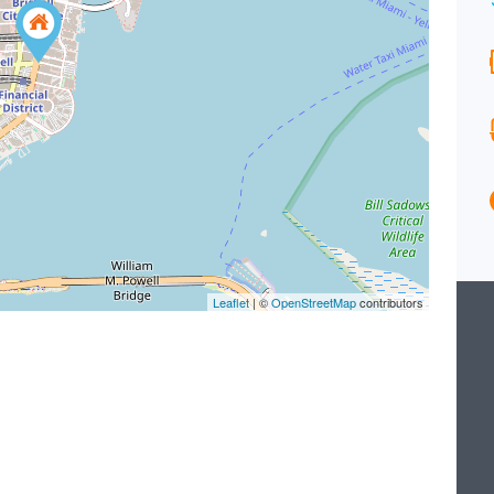
EXCLUSIVITÉ
Surface
Chambres
171
2
M²
Salle de bains
Garages
2
1
Type
Maison
Leaflet
| ©
OpenStreetMap
contributors