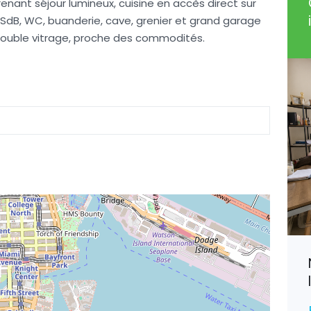
enant séjour lumineux, cuisine en accès direct sur
 SdB, WC, buanderie, cave, grenier et grand garage
ouble vitrage, proche des commodités.
Villers-en-Haye, Spacieuse
Maison
190 800€