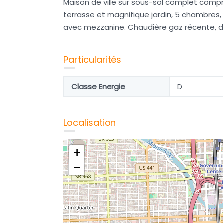
Maison de ville sur sous-sol complet compr
terrasse et magnifique jardin, 5 chambres,
avec mezzanine. Chaudière gaz récente, d
Particularités
Classe Energie
D
Localisation
+
−
che de
Haraucourt, belle maison à
conforter
137 800€