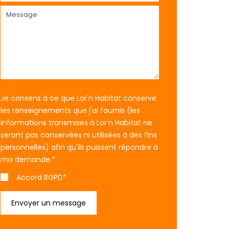
Je consens à ce que Lor'n Habitat conserve
les renseignements que j'ai fournis (les
informations transmises à Lor'n Habitat ne
seront pas conservées ni utilisées à des fins
personnelles) afin qu'ils puissent répondre à
ma demande.
*
Accord RGPD*