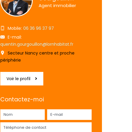
Agent immobilier
Mobile:
06 36 96 37 97
E-mail:
quentin.gourgouillon@lornhabitat.fr
Secteur Nancy centre et proche
périphérie
Voir le profil
Contactez-moi