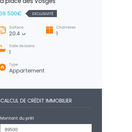
la place des Vosges
confort
59 500€
137 80
EXCLUSIVITÉ
Surface
Chambres
Surfa
20.4
1
82
M²
Salle de bains
Salle
1
1
Type
Type
Appartement
Mai
CALCUL DE CRÉDIT IMMOBILIER
Montant du prêt