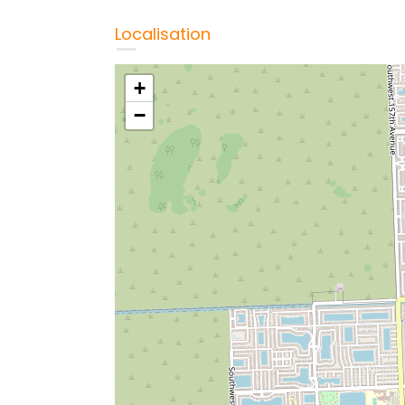
Localisation
+
−
che de
Haraucourt, belle maison à