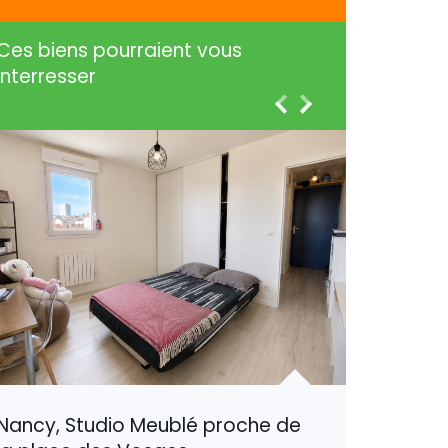
Ces biens pourraient vous
interresser
Nancy, Studio Meublé proche de
Harauco