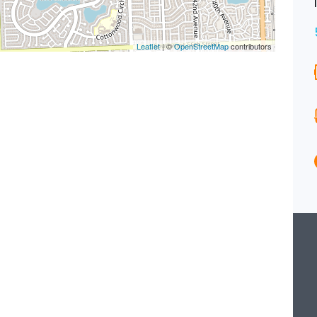
Maison
190 800€
EXCLUSIVITÉ
Leaflet
| ©
OpenStreetMap
contributors
Surface
Chambres
171
2
M²
Salle de bains
Garages
2
1
Type
Maison