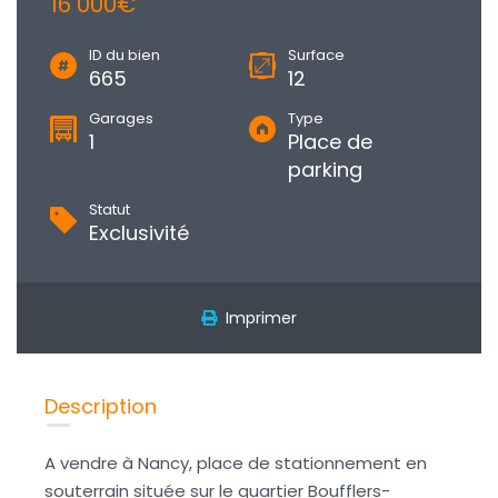
16 000€
ID du bien
Surface
665
12
Garages
Type
1
Place de
parking
Statut
Exclusivité
Imprimer
Description
A vendre à Nancy, place de stationnement en
souterrain située sur le quartier Boufflers-