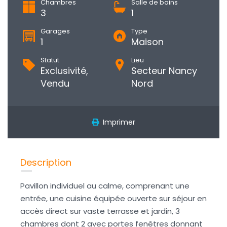
Chambres
Salle de bains
3
1
Garages
Type
1
Maison
Statut
Lieu
Exclusivité,
Secteur Nancy
Vendu
Nord
Imprimer
Description
Pavillon individuel au calme, comprenant une
entrée, une cuisine équipée ouverte sur séjour en
accès direct sur vaste terrasse et jardin, 3
chambres dont 2 avec portes fenêtres donnant