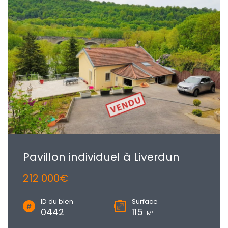
Pavillon individuel à Liverdun
212 000€
ID du bien
Surface
0442
115
M²