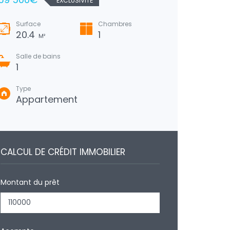
EXCLUSIVITÉ
Surface
Chambres
Surfa
20.4
1
82
M²
Salle de bains
Salle
1
1
Type
Type
Appartement
Mai
CALCUL DE CRÉDIT IMMOBILIER
Montant du prêt