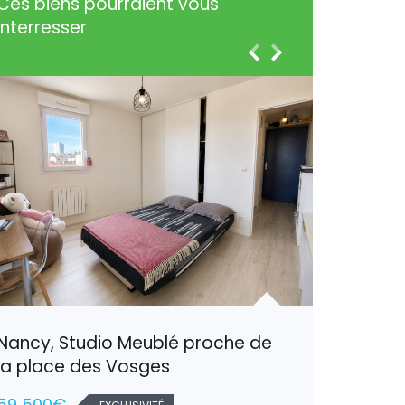
Ces biens pourraient vous
interresser
Nancy, Studio Meublé proche de
Harauco
la place des Vosges
confort
59 500€
137 80