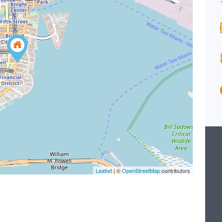
EXCLUSIVITÉ
Surface
Chambres
171
2
M²
Salle de bains
Garages
2
1
Type
Maison
Leaflet
| ©
OpenStreetMap
contributors