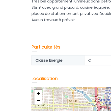
Très bel appartement lumineux dans petit
35m² avec grand placard, cuisine équipée, 
places de stationnement privatives. Doub
Aucun travaux à prévoir.
Particularités
Classe Energie
C
Localisation
+
che de
Haraucourt, belle maison à
conforter
−
137 800€