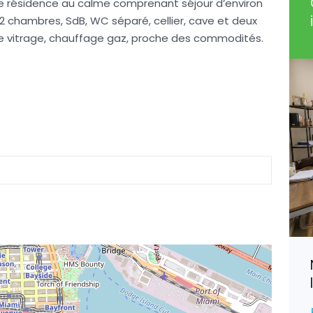
e résidence au calme comprenant séjour d’environ
2 chambres, SdB, WC séparé, cellier, cave et deux
le vitrage, chauffage gaz, proche des commodités.
Villers-en-Haye, Spacieuse
Maison
190 800€