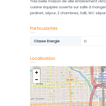
Très belle maison de ville entièrement r
cuisine équipée ouverte sur salle à manger
jardinet, séjour, 2 chambres, SdB, WC sépar
Particularités
Classe Energie
D
Localisation
+
à
Nancy, 9 Box de stockage
−
67 000€
BELLE RENTABILITÉ !
Surface
210
M²
es