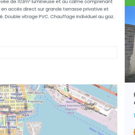
énovée de 103m² lumineuse et au calme comprenant
 en accès direct sur grande terrasse privative et
é. Double vitrage PVC. Chauffage individuel au gaz.
Villers-en-Haye, Spacieuse
Maison
190 800€
EXCLUSIVITÉ
Surface
Chambres