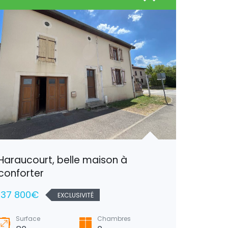
Haraucourt, belle maison à
Nancy, 
conforter
67 000
137 800€
EXCLUSIVITÉ
Surfa
210
Surface
Chambres