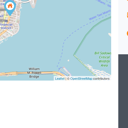
171
2
M²
Salle de bains
Garages
2
1
Type
Maison
Leaflet
| ©
OpenStreetMap
contributors