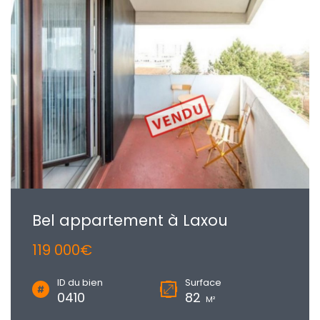
Bel appartement à Laxou
119 000€
ID du bien
Surface
0410
82
M²