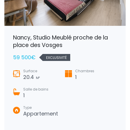
Nancy, Studio Meublé proche de la
place des Vosges
59 500€
EXCLUSIVITÉ
Surface
Chambres
20.4
1
M²
Salle de bains
1
Type
Appartement