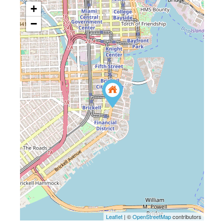
+
−
Leaflet
| ©
OpenStreetMap
contributors