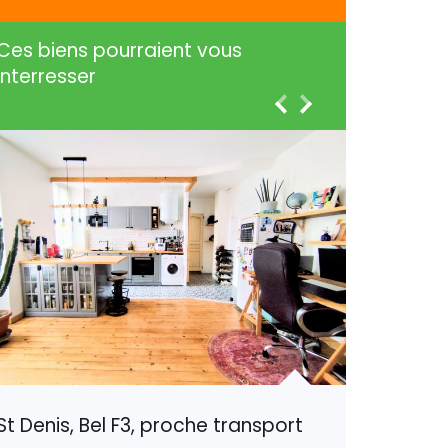
Ces biens pourraient vous
interresser
St Denis, Bel F3, proche transport
Nancy, 