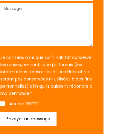
Je consens à ce que Lor'n Habitat conserve
les renseignements que j'ai fournis (les
informations transmises à Lor'n Habitat ne
seront pas conservées ni utilisées à des fins
personnelles) afin qu'ils puissent répondre à
ma demande.
*
Accord RGPD*