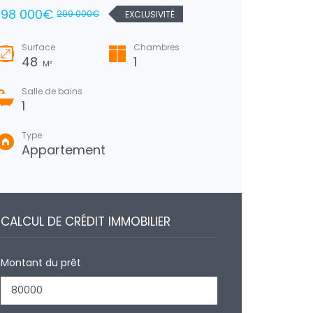
67 000
198 000€
209 000€
EXCLUSIVITÉ
Surfa
Surface
Chambres
210
48
1
M²
Salle de bains
1
Type
Appartement
CALCUL DE CRÉDIT IMMOBILIER
Montant du prêt