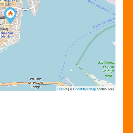
Leaflet
| ©
OpenStreetMap
contributors