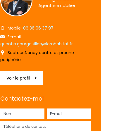
Agent immobilier
Mobile:
06 36 96 37 97
E-mail:
quentin.gourgouillon@lornhabitat.fr
Secteur Nancy centre et proche
périphérie
Voir le profil
Contactez-moi