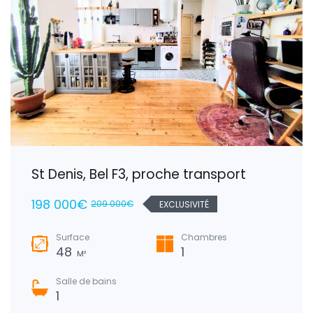
St Denis, Bel F3, proche transport
198 000€
209 000€
EXCLUSIVITÉ
Surface
Chambres
48
1
M²
Salle de bains
1