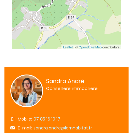
Leaflet
| ©
OpenStreetMap
contributors
Sandra André
Conseillère immobilière
Mobile:
07 85 16 10 17
E-mail:
sandra.andre@lornhabitat.fr