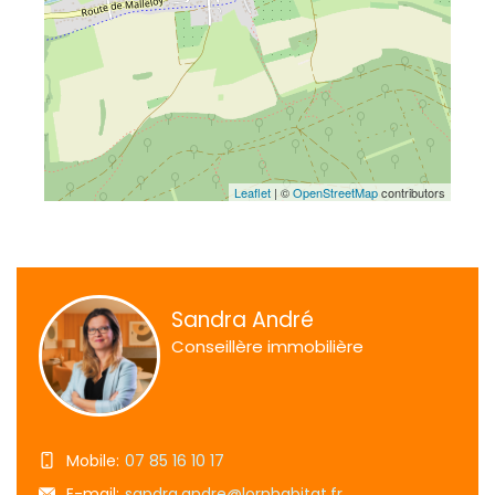
Leaflet
| ©
OpenStreetMap
contributors
Sandra André
Conseillère immobilière
Mobile:
07 85 16 10 17
E-mail:
sandra.andre@lornhabitat.fr