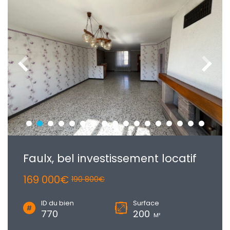
Faulx, bel investissement locatif
169 000€
190 800€
ID du bien
Surface
770
200
M²