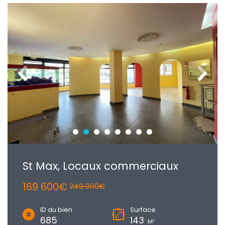
St Max, Locaux commerciaux
169 600€
249 000€
ID du bien
Surface
685
143
M²